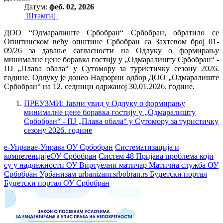
Датум:
феб. 02, 2026
Штампај
ДОО “Одмаралиште Србобран“ Србобран, обратило се
Општинском већу општине Србобран са Захтевом број 01-
09/26 за давање сагласности на Одлуку о формирању
минималне цене боравка гостију у „Одмаралишту Србобран“ -
ПЈ „Плава обала“ у Сутомору за туристичку сезону 2026.
године. Одлуку је донео Надзорни одбор ДOO „Одмаралиште
Србобран“ на 12. седници одржаној 30.01.2026. године.
ПРЕУЗМИ: Јавни увид у Одлуку о формирању
минималне цене боравка гостију у „Одмаралишту
Србобран“ - ПЈ „Плава обала“ у Сутомору за туристичку
сезону 2026. године
е-Управа
е-Управа ОУ Србобран
Систематизација и
компетенције
ОУ Србобран
Систем 48
Пријава проблема који
су у надлежности ОУ
Виртуелни матичар
Матична служба ОУ
Србобран
Урбанизам
urbanizam.srbobran.rs
Буџетски портал
Буџетски портал ОУ Србобран