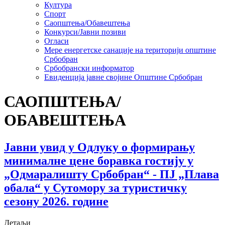
Култура
Спорт
Саопштења/Обавештења
Конкурси/Јавни позиви
Огласи
Мере енергетске санације на територији општине
Србобран
Србобрански информатор
Евиденција јавне својине Општине Србобран
САОПШТЕЊА/
ОБАВЕШТЕЊА
Јавни увид у Одлуку о формирању
минималне цене боравка гостију у
„Одмаралишту Србобран“ - ПЈ „Плава
обала“ у Сутомору за туристичку
сезону 2026. године
Детаљи