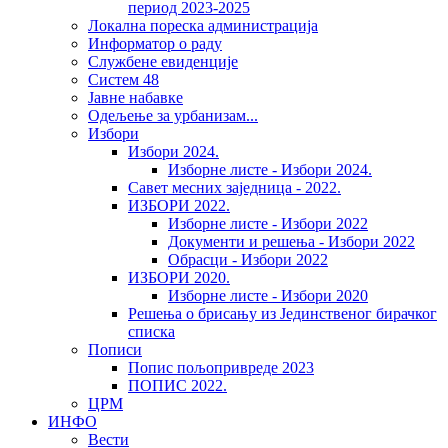
период 2023-2025
Локална пореска администрација
Информатор о раду
Службене евиденције
Систем 48
Јавне набавке
Одељење за урбанизам...
Избори
Избори 2024.
Изборне листе - Избори 2024.
Савет месних заједница - 2022.
ИЗБОРИ 2022.
Изборне листе - Избори 2022
Документи и решења - Избори 2022
Обрасци - Избори 2022
ИЗБОРИ 2020.
Изборне листе - Избори 2020
Решења о брисању из Јединственог бирачког
списка
Пописи
Попис пољопривреде 2023
ПОПИС 2022.
ЦРМ
ИНФО
Вести