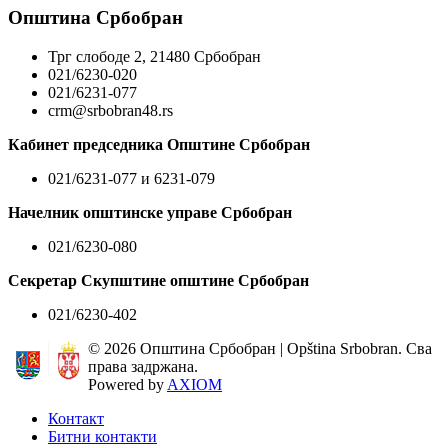
Општина Србобран
Трг слободе 2, 21480 Србобран
021/6230-020
021/6231-077
crm@srbobran48.rs
Кабинет председника Општине Србобран
021/6231-077 и 6231-079
Начелник општинске управе Србобран
021/6230-080
Секретар Скупштине општине Србобран
021/6230-402
© 2026 Општина Србобран | Opština Srbobran. Сва
права задржана.
Powered by
AXIOM
Контакт
Битни контакти