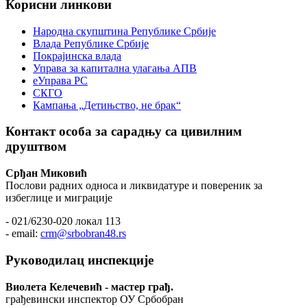
Корисни линкови
Народна скупштина Републике Србије
Влада Републике Србије
Покрајинска влада
Управа за капитална улагања АПВ
еУправа РС
СКГО
Кампања „Детињство, не брак“
Контакт особа за сарадњу са цивилним
друштвом
Срђан Миковић
Послови радних односа и ликвидатуре и повереник за
избеглице и миграције
- 021/6230-020 локал 113
- email:
crm@srbobran48.rs
Руководилац инспекције
Виолета Келечевић - мастер грађ.
грађевински инспектор ОУ Србобран