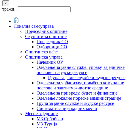
×
тражи...
Локална самоуправа
Председник општине
Скупштина општине
Председник СО
Одборници СО
Општинско веће
Општинска управа
Начелник ОУ
Одељење за јавне службе, управу, заједничке
послове и људске ресурсе
Група за јавне службе и људске ресурсе
Одељење за урбанизам, стамбено комуналне
послове и заштиту животне средине
Одељење за привреду, буџет и финансије
Одељење локалне пореске администрације
Група за јавне службе и људске ресурсе
Систематизација радних места
Месне заједнице
МЗ Србобран
МЗ Турија