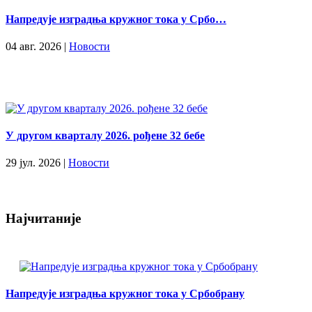
Напредује изградња кружног тока у Србо…
04 авг. 2026 |
Новости
У другом кварталу 2026. рођене 32 бебе
29 јул. 2026 |
Новости
Најчитаније
Напредује изградња кружног тока у Србобрану