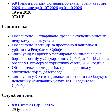
pdf
План и програм уклањања објеката - трећи квартал
2026. говине од 01.07.2026 до 01.10.2026
19 јун 2026
970 KB
Саопштења
Обавештење: Oстваривање права на субвенционисану
цену комуналних услуга
Обавештење Агенције за просторно планирање и
урбанизам Републике Србије
Јавни увид у Одлуку о формирању минималне цене
боравка гостију у „Одмаралишту Србобран“ - ПЈ „Плава
обала“ у Сутомору за туристичку сезону 2026. године
Обавештење о сечи дрвећа, грана и растиња у
заштитном појасу далековода
Јавни увид у Захтев за давање сагласности на Одлуку o
ценовнику комуналних услуга ЈКП "Градитељ"
Србобран"
Службени лист
pdf
Hivatalos Lap 11/2026
29 јул 2026