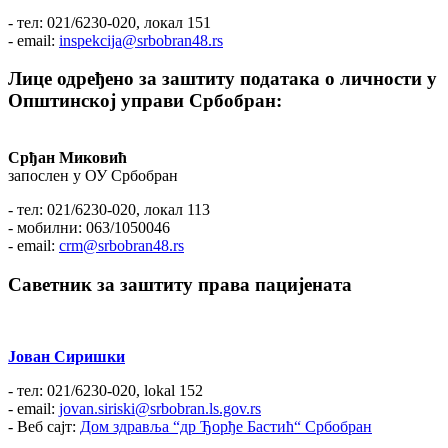
- тел: 021/6230-020, локал 151
- email:
inspekcija@srbobran48.rs
Лице одређено за заштиту података о личности у
Општинској управи Србобран:
Срђан Миковић
запослен у ОУ Србобран
- тел: 021/6230-020, локал 113
- мобилни: 063/1050046
- email:
crm@srbobran48.rs
Саветник за заштиту права пацијената
Јован Сиришки
- тел: 021/6230-020, lokal 152
- email:
jovan.siriski@srbobran.ls.gov.rs
- Веб сајт:
Дом здравља “др Ђорђе Бастић“ Србобран