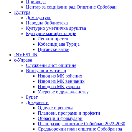
Привреда
Центар за социјални рад Општине Србобран
Култура
Дом културе
Народна библиотека
Културно уметничка друштва
Културне манифестације
Ленкин прстен
Кобасицијада Турија
Циганске ватре
INVEST IN
е-Управа
Службени лист општине
Виртуални матичар
Извод из МК рођених
Извод из МК венчаних
Извод из МК умрлих
Уверење о држављанству
Буџет
Документи
Одлуке и решења
Планови, програми и пројекти
Обрасци и формулари
План развоја општине Србобран 2022-2030
Средњорочни план општине Србобран за