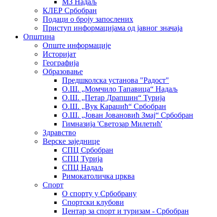
МЗ Надаљ
КЛЕР Србобран
Подаци о броју запослених
Приступ информацијама од јавног значаја
Општина
Опште информације
Историјат
Географија
Образовање
Предшколска установа "Радост"
О.Ш. „Момчило Тапавица“ Надаљ
О.Ш. „Петар Драпшин“ Турија
О.Ш. „Вук Караџић“ Србобран
О.Ш. „Јован Јовановић Змај“ Србобран
Гимназија 'Светозар Милетић'
Здравство
Верске заједнице
СПЦ Србобран
СПЦ Турија
СПЦ Надаљ
Римокатоличка црква
Спорт
О спорту у Србобрану
Спортски клубови
Центар за спорт и туризам - Србобран