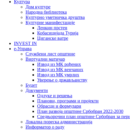
Култура
Дом културе
Народна библиотека
Културно уметничка друштва
Културне манифестације
Ленкин прстен
Кобасицијада Турија
Циганске ватре
INVEST IN
е-Управа
Службени лист општине
Виртуални матичар
Извод из МК рођених
Извод из МК венчаних
Извод из МК умрлих
Уверење о држављанству
Буџет
Документи
Одлуке и решења
Планови, програми и пројекти
Обрасци и формулари
План развоја општине Србобран 2022-2030
Средњорочни план општине Србобран за пери
Локална пореска администрација
Информатор о раду