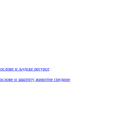
послове и људске ресурсе
ослове и заштиту животне средине