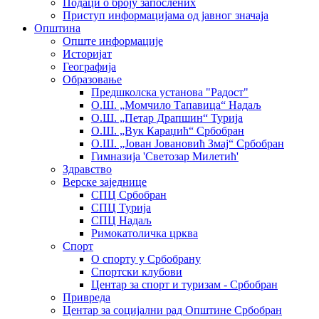
Подаци о броју запослених
Приступ информацијама од јавног значаја
Општина
Опште информације
Историјат
Географија
Образовање
Предшколска установа "Радост"
О.Ш. „Момчило Тапавица“ Надаљ
О.Ш. „Петар Драпшин“ Турија
О.Ш. „Вук Караџић“ Србобран
О.Ш. „Јован Јовановић Змај“ Србобран
Гимназија 'Светозар Милетић'
Здравство
Верске заједнице
СПЦ Србобран
СПЦ Турија
СПЦ Надаљ
Римокатоличка црква
Спорт
О спорту у Србобрану
Спортски клубови
Центар за спорт и туризам - Србобран
Привреда
Центар за социјални рад Општине Србобран