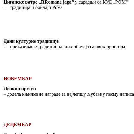
Циганске ватре „RRomane jaga“
у сарадњи са КУД „РОМ“
- традиција и обичаји Рома
Дани културне традиције
- приказивање традиционалних обичаја са ових простора
НОВЕМБАР
Ленкин прстен
– додела књижевне награде за најлепшу љубавну песму написа
ДЕЦЕМБАР