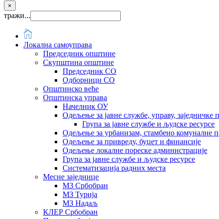
×
тражи...
Локална самоуправа
Председник општине
Скупштина општине
Председник СО
Одборници СО
Општинско веће
Општинска управа
Начелник ОУ
Одељење за јавне службе, управу, заједничке 
Група за јавне службе и људске ресурсе
Одељење за урбанизам, стамбено комуналне п
Одељење за привреду, буџет и финансије
Одељење локалне пореске администрације
Група за јавне службе и људске ресурсе
Систематизација радних места
Месне заједнице
МЗ Србобран
МЗ Турија
МЗ Надаљ
КЛЕР Србобран