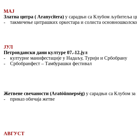
МАЈ
Златна цитра ( Aranycitera)
у сарадњи са Клубом љубитеља ц
- такмичење цитрашких оркестара и солиста основношколског
ЈУЛ
Петровдански дани културе 07.-12.јул
- културне манифестације у Надаљу, Турији и Србобрану
- Србобранфест – Тамбурашки фестивал
Жетвене свечаности (Aratóünnepség)
у сарадњи са Клубом за 
- приказ обичаја жетве
АВГУСТ