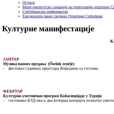
Огласи
Мере енергетске санације на територији општине 
Србобрански информатор
Евиденција јавне својине Општине Србобран
Културне манифестације
К
ЈАНУАР
Музика наших предака (Őseink zenéje)
- фестивал гудачких оркестара Војводине са гостима
ФЕБРУАР
Културно-уметнички програм Кобасицијаде у Турији
- гостовање КУД-ова и два вечерња концерта познатих уметн