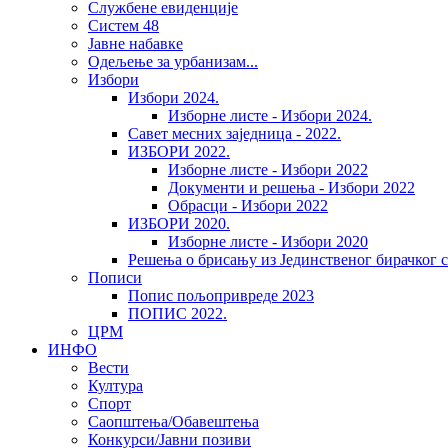
Службене евиденције
Систем 48
Јавне набавке
Одељење за урбанизам...
Избори
Избори 2024.
Изборне листе - Избори 2024.
Савет месних заједница - 2022.
ИЗБОРИ 2022.
Изборне листе - Избори 2022
Документи и решења - Избори 2022
Обрасци - Избори 2022
ИЗБОРИ 2020.
Изборне листе - Избори 2020
Решења о брисању из Јединственог бирачког 
Пописи
Попис пољопривреде 2023
ПОПИС 2022.
ЦРМ
ИНФО
Вести
Култура
Спорт
Саопштења/Обавештења
Конкурси/Јавни позиви