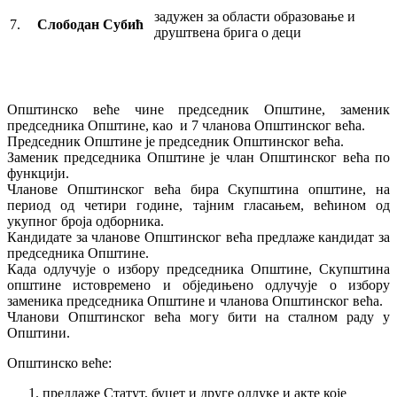
задужен за области образовање и
7.
Слободан Субић
друштвена брига о деци
Општинско веће чине председник Општине, заменик
председника Општине, као и 7 чланова Општинског већа.
Председник Општине је председник Општинског већа.
Заменик председника Општине је члан Општинског већа по
функцији.
Чланове Општинског већа бира Скупштина општине, на
период од четири године, тајним гласањем, већином од
укупног броја одборника.
Кандидате за чланове Општинског већа предлаже кандидат за
председника Општине.
Када одлучује о избору председника Општине, Скупштина
општине истовремено и обједињено одлучује о избору
заменика председника Општине и чланова Општинског већа.
Чланови Општинског већа могу бити на сталном раду у
Општини.
Општинско веће:
предлаже Статут, буџет и друге одлуке и акте које