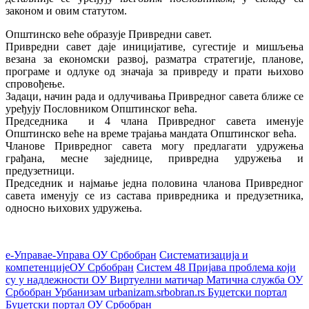
законом и овим статутом.
Општинско веће образује Привредни савет.
Привредни савет даје иницијативе, сугестије и мишљења
везана за економски развој, разматра стратегије, планове,
програме и одлуке од значаја за привреду и прати њихово
спровођење.
Задаци, начин рада и одлучивања Привредног савета ближе се
уређују Пословником Општинског већа.
Председника и 4 члана Привредног савета именује
Општинско веће на време трајања мандата Општинског већа.
Чланове Привредног савета могу предлагати удружења
грађана, месне заједнице, привредна удружења и
предузетници.
Председник и најмање једна половина чланова Привредног
савета именују се из састава привредника и предузетника,
односно њихових удружења.
е-Управа
е-Управа ОУ Србобран
Систематизација и
компетенције
ОУ Србобран
Систем 48
Пријава проблема који
су у надлежности ОУ
Виртуелни матичар
Матична служба ОУ
Србобран
Урбанизам
urbanizam.srbobran.rs
Буџетски портал
Буџетски портал ОУ Србобран