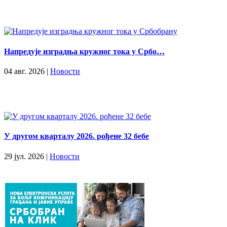
Напредује изградња кружног тока у Србо…
04 авг. 2026 |
Новости
У другом кварталу 2026. рођене 32 бебе
29 јул. 2026 |
Новости