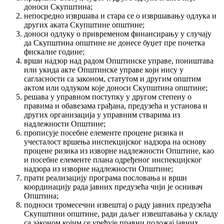
доноси Скупштина;
непосредно извршава и стара се о извршавању одлука и
других аката Скупштине општине;
доноси одлуку о привременом финансирању у случају
да Скупштина општине не донесе буџет пре почетка
фискалне године;
врши надзор над радом Општинске управе, поништава
или укида акте Општинске управе који нису у
сагласности са законом, статутом и другим општим
актом или одлуком које доноси Скупштина општине;
решава у управном поступку у другом степену о
правима и обавезама грађана, предузећа и установа и
других организација у управним стварима из
надлежности Општине;
прописује посебне елементе процене ризика и
учесталост вршења инспекцијског надзора на основу
процене ризика из изворне надлежности Општине, као
и посебне елементе плана одређеног инспекцијског
надзора из изворне надлежности Општине;
прати реализацију програма пословања и врши
координацију рада јавних предузећа чији је оснивач
Општина;
подноси тромесечни извештај о раду јавних предузећа
Скупштини општине, ради даљег извештавања у складу
са законом којим се уређује правни положај јавних