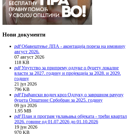
Нови документи
pdf
Обавештење ЛПА - аконтација пореза на имовину
август 2026.
07 август 2026
118 KB
pdf
Упутство за припрему одлуке о буџету локалне
власти за 2027. годину и пројекција за 2028. и 2029.
годину
21 јул 2026
796 KB
pdf
Грађански водич кроз Одлуку о завршном рачуну
буџета Општине Србобран за 2025. годину
09 јул 2026
1.95 MB
pdf
План и програм уклањања објеката - трећи квартал
2026. говине од 01.07.2026 до 01.10.2026
19 јун 2026
970 KB