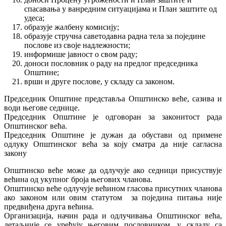
спасавања у ванредним ситуацијама и План заштите од
удеса;
образује жалбену комисију;
образује стручна саветодавна радна тела за поједине
послове из своје надлежности;
информише јавност о свом раду;
доноси пословник о раду на предлог председника
Општине;
врши и друге послове, у складу са законом.
Председник Општине представља Општинско веће, сазива и
води његове седнице.
Председник Општине је одговоран за законитост рада
Општинског већа.
Председник Општине је дужан да обустави од примене
одлуку Општинског већа за коју сматра да није сагласна
закону
Општинско веће може да одлучује ако седници присуствује
већина од укупног броја његових чланова.
Општинско веће одлучује већином гласова присутних чланова
ако законом или овим статутом за поједина питања није
предвиђена друга већина.
Организација, начин рада и одлучивања Општинског већа,
детаљније се уређују његовим пословником, у складу са