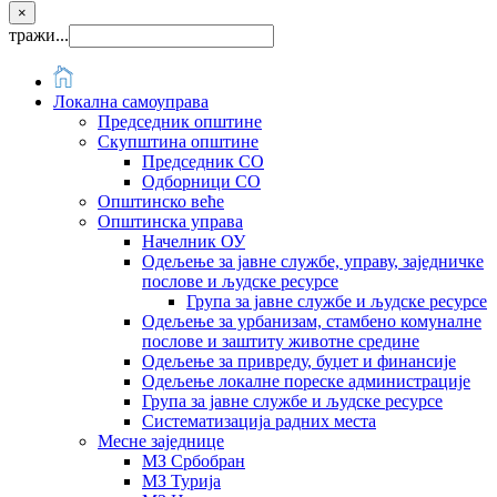
×
тражи...
Локална самоуправа
Председник општине
Скупштина општине
Председник СО
Одборници СО
Општинско веће
Општинска управа
Начелник ОУ
Одељење за јавне службе, управу, заједничке
послове и људске ресурсе
Група за јавне службе и људске ресурсе
Одељење за урбанизам, стамбено комуналне
послове и заштиту животне средине
Одељење за привреду, буџет и финансије
Одељење локалне пореске администрације
Група за јавне службе и људске ресурсе
Систематизација радних места
Месне заједнице
МЗ Србобран
МЗ Турија