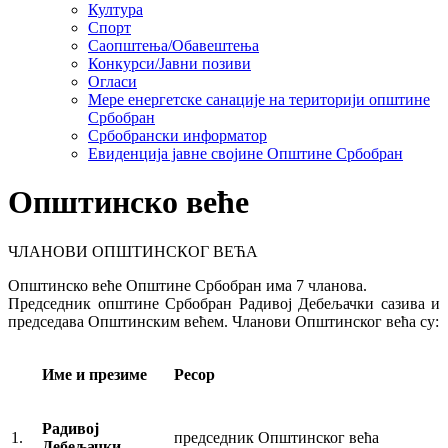
Култура
Спорт
Саопштења/Обавештења
Конкурси/Јавни позиви
Огласи
Мере енергетске санације на територији општине
Србобран
Србобрански информатор
Евиденција јавне својине Општине Србобран
Општинско веће
ЧЛАНОВИ ОПШТИНСКОГ ВЕЋА
Општинско веће Општине Србобран има 7 чланова.
Председник општине Србобран Радивој Дебељачки сазива и
председава Општинским већем. Чланови Општинског већа су:
Име и презиме
Ресор
Радивој
1.
председник Општинског већа
Дебељачки