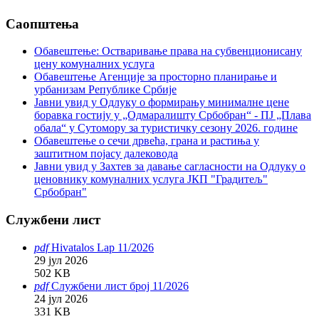
Саопштења
Обавештење: Oстваривање права на субвенционисану
цену комуналних услуга
Обавештење Агенције за просторно планирање и
урбанизам Републике Србије
Јавни увид у Одлуку о формирању минималне цене
боравка гостију у „Одмаралишту Србобран“ - ПЈ „Плава
обала“ у Сутомору за туристичку сезону 2026. године
Обавештење о сечи дрвећа, грана и растиња у
заштитном појасу далековода
Јавни увид у Захтев за давање сагласности на Одлуку o
ценовнику комуналних услуга ЈКП "Градитељ"
Србобран"
Службени лист
pdf
Hivatalos Lap 11/2026
29 јул 2026
502 KB
pdf
Службени лист број 11/2026
24 јул 2026
331 KB