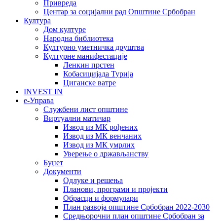
Привреда
Центар за социјални рад Општине Србобран
Култура
Дом културе
Народна библиотека
Културно уметничка друштва
Културне манифестације
Ленкин прстен
Кобасицијада Турија
Циганске ватре
INVEST IN
е-Управа
Службени лист општине
Виртуални матичар
Извод из МК рођених
Извод из МК венчаних
Извод из МК умрлих
Уверење о држављанству
Буџет
Документи
Одлуке и решења
Планови, програми и пројекти
Обрасци и формулари
План развоја општине Србобран 2022-2030
Средњорочни план општине Србобран за