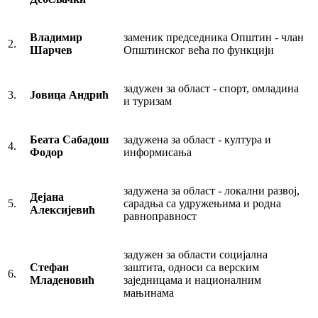
Владимир
заменик председника Општин - члан
2.
Шарчев
Општинског већа по функцији
задужен за област - спорт, омладина
3.
Јовица Андрић
и туризам
Беата Сабадош
задужена за област - култура и
4.
Фодор
информисања
задужена за област - локални развој,
Дејана
5.
сарадња са удружењима и родна
Алексијевић
равноправност
задужен за области социјална
Стефан
заштита, односи са верским
6.
Младеновић
заједницама и националним
мањинама