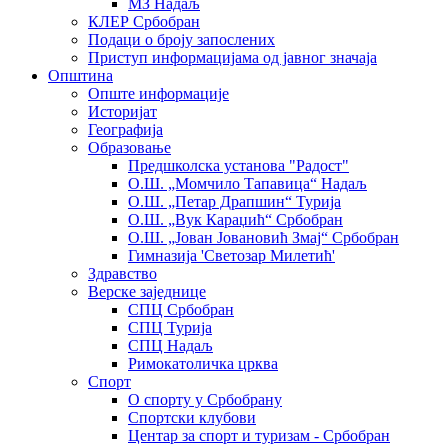
МЗ Надаљ
КЛЕР Србобран
Подаци о броју запослених
Приступ информацијама од јавног значаја
Општина
Опште информације
Историјат
Географија
Образовање
Предшколска установа "Радост"
О.Ш. „Момчило Тапавица“ Надаљ
О.Ш. „Петар Драпшин“ Турија
О.Ш. „Вук Караџић“ Србобран
О.Ш. „Јован Јовановић Змај“ Србобран
Гимназија 'Светозар Милетић'
Здравство
Верске заједнице
СПЦ Србобран
СПЦ Турија
СПЦ Надаљ
Римокатоличка црква
Спорт
О спорту у Србобрану
Спортски клубови
Центар за спорт и туризам - Србобран