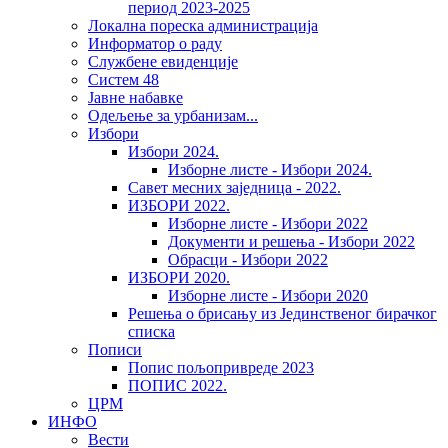
период 2023-2025
Локална пореска администрација
Информатор о раду
Службене евиденције
Систем 48
Јавне набавке
Одељење за урбанизам...
Избори
Избори 2024.
Изборне листе - Избори 2024.
Савет месних заједница - 2022.
ИЗБОРИ 2022.
Изборне листе - Избори 2022
Документи и решења - Избори 2022
Обрасци - Избори 2022
ИЗБОРИ 2020.
Изборне листе - Избори 2020
Решења о брисању из Јединственог бирачког
списка
Пописи
Попис пољопривреде 2023
ПОПИС 2022.
ЦРМ
ИНФО
Вести