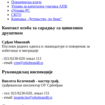
Покрајинска влада
Управа за капитална улагања АПВ
еУправа РС
СКГО
Кампања „Детињство, не брак“
Контакт особа за сарадњу са цивилним
друштвом
Срђан Миковић
Послови радних односа и ликвидатуре и повереник за
избеглице и миграције
- 021/6230-020 локал 113
- email:
crm@srbobran48.rs
Руководилац инспекције
Виолета Келечевић - мастер грађ.
грађевински инспектор ОУ Србобран
- тел: 021/6230-020, локал 151
- email:
inspekcija@srbobran48.rs