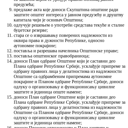
предузећа;
предлаже акта које доноси Скупштина општине ради
заштите општег интереса у јавном предузећу и друштву
капитала чији је оснивач Општина;
одлучује решењем о употреби средстава текуће и сталне
буџетске резерве;
стара се о извршавању поверених надлежности из
оквира права и дужности Републике, односно
аутономне покрајине;
поставља и разрешава начелника Општинске управе;
поставља општинског правобраниоца;
доноси План одбране Општине који је саставни део
Плана одбране Републике Србије, усклађује припреме за
одбрану правних лица у делатностима из надлежности
Општине са одбрамбеним припремама аутономне
покрајине и Планом одбране Републике Србије, доноси
одлуку о организовању и функционисању цивилне
заштите и јединица опште намене;
доноси План одбране Општине који је саставни део
Плана одбране Републике Србије, усклађује припреме за
одбрану правних лица у делатностима из надлежности
Општине са Планом одбране Републике Србије, доноси
одлуку о организовању и функционисању цивилне
заштите и јединица опште намене;
доноси Процену угрожености и План заштите и