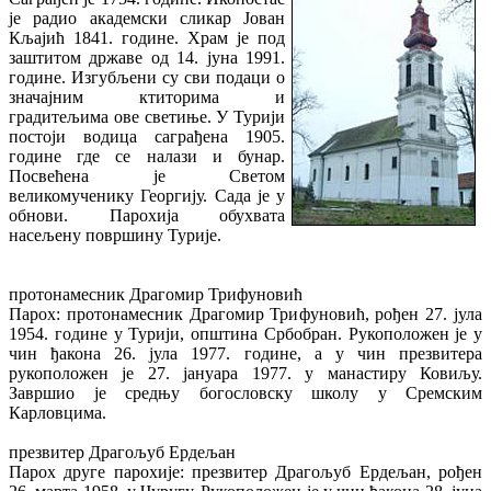
је радио академски сликар Јован
Кљајић 1841. године. Храм је под
заштитом државе од 14. јуна 1991.
године. Изгубљени су сви подаци о
значајним ктиторима и
градитељима ове светиње. У Турији
постоји водица саграђена 1905.
године где се налази и бунар.
Посвећена је Светом
великомученику Георгију. Сада је у
обнови. Парохија обухвата
насељену површину Турије.
протонамесник Драгомир Трифуновић
Парох: протонамесник Драгомир Трифуновић, рођен 27. јула
1954. године у Турији, општина Србобран. Рукоположен је у
чин ђакона 26. јула 1977. године, а у чин презвитера
рукоположен је 27. јануара 1977. у манастиру Ковиљу.
Завршио је средњу богословску школу у Сремским
Карловцима.
презвитер Драгољуб Ердељан
Парох друге парохије: презвитер Драгољуб Ердељан, рођен