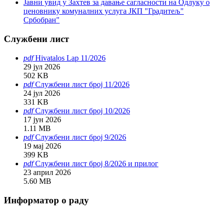
Јавни увид у Захтев за давање сагласности на Одлуку o
ценовнику комуналних услуга ЈКП "Градитељ"
Србобран"
Службени лист
pdf
Hivatalos Lap 11/2026
29 јул 2026
502 KB
pdf
Службени лист број 11/2026
24 јул 2026
331 KB
pdf
Службени лист број 10/2026
17 јун 2026
1.11 MB
pdf
Службени лист број 9/2026
19 мај 2026
399 KB
pdf
Службени лист број 8/2026 и прилог
23 април 2026
5.60 MB
Информатор о раду