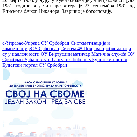
26. марта 1958. у Чуругу. Рукоположен је у чин ђакона 28. јуна
1981. године, а у чин презвитера је 27. септембра 1981. од
Епископа бачког Никанора. Завршио је богословију.
е-Управа
е-Управа ОУ Србобран
Систематизација и
компетенције
ОУ Србобран
Систем 48
Пријава проблема који
су у надлежности ОУ
Виртуелни матичар
Матична служба ОУ
Србобран
Урбанизам
urbanizam.srbobran.rs
Буџетски портал
Буџетски портал ОУ Србобран