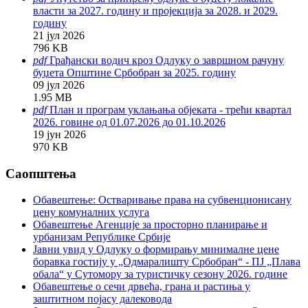
власти за 2027. годину и пројекција за 2028. и 2029.
годину
21 јул 2026
796 KB
pdf
Грађански водич кроз Одлуку о завршном рачуну
буџета Општине Србобран за 2025. годину
09 јул 2026
1.95 MB
pdf
План и програм уклањања објеката - трећи квартал
2026. говине од 01.07.2026 до 01.10.2026
19 јун 2026
970 KB
Саопштења
Обавештење: Oстваривање права на субвенционисану
цену комуналних услуга
Обавештење Агенције за просторно планирање и
урбанизам Републике Србије
Јавни увид у Одлуку о формирању минималне цене
боравка гостију у „Одмаралишту Србобран“ - ПЈ „Плава
обала“ у Сутомору за туристичку сезону 2026. године
Обавештење о сечи дрвећа, грана и растиња у
заштитном појасу далековода