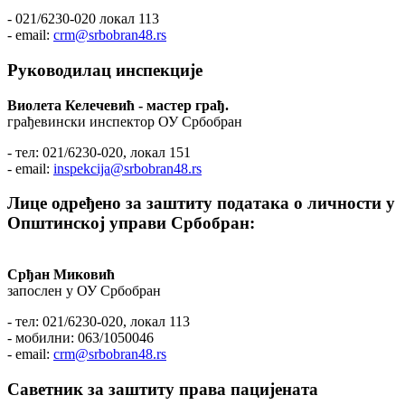
- 021/6230-020 локал 113
- email:
crm@srbobran48.rs
Руководилац инспекције
Виолета Келечевић - мастер грађ.
грађевински инспектор ОУ Србобран
- тел: 021/6230-020, локал 151
- email:
inspekcija@srbobran48.rs
Лице одређено за заштиту података о личности у
Општинској управи Србобран:
Срђан Миковић
запослен у ОУ Србобран
- тел: 021/6230-020, локал 113
- мобилни: 063/1050046
- email:
crm@srbobran48.rs
Саветник за заштиту права пацијената