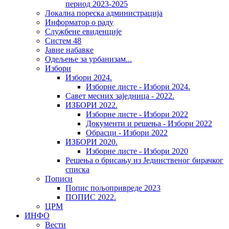
период 2023-2025
Локална пореска администрација
Информатор о раду
Службене евиденције
Систем 48
Јавне набавке
Одељење за урбанизам...
Избори
Избори 2024.
Изборне листе - Избори 2024.
Савет месних заједница - 2022.
ИЗБОРИ 2022.
Изборне листе - Избори 2022
Документи и решења - Избори 2022
Обрасци - Избори 2022
ИЗБОРИ 2020.
Изборне листе - Избори 2020
Решења о брисању из Јединственог бирачког
списка
Пописи
Попис пољопривреде 2023
ПОПИС 2022.
ЦРМ
ИНФО
Вести