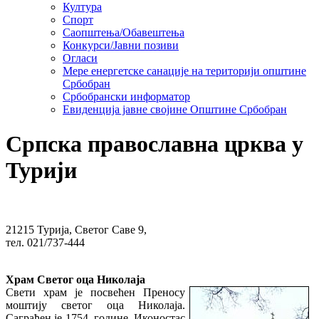
Култура
Спорт
Саопштења/Обавештења
Конкурси/Јавни позиви
Огласи
Мере енергетске санације на територији општине
Србобран
Србобрански информатор
Евиденција јавне својине Општине Србобран
Српска православна црква у
Турији
21215 Турија, Светог Саве 9,
тел. 021/737-444
Храм Светог оца Николаја
Свети храм је посвећен Преносу
моштију светог оца Николаја.
Саграђен је 1754. године. Иконостас