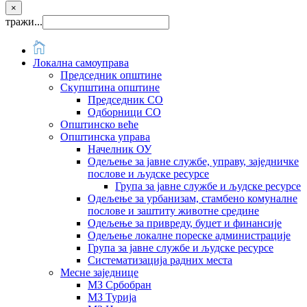
×
тражи...
Локална самоуправа
Председник општине
Скупштина општине
Председник СО
Одборници СО
Општинско веће
Општинска управа
Начелник ОУ
Одељење за јавне службе, управу, заједничке
послове и људске ресурсе
Група за јавне службе и људске ресурсе
Одељење за урбанизам, стамбено комуналне
послове и заштиту животне средине
Одељење за привреду, буџет и финансије
Одељење локалне пореске администрације
Група за јавне службе и људске ресурсе
Систематизација радних места
Месне заједнице
МЗ Србобран
МЗ Турија