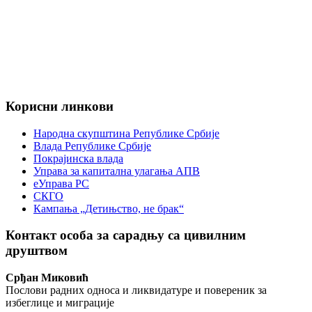
Корисни линкови
Народна скупштина Републике Србије
Влада Републике Србије
Покрајинска влада
Управа за капитална улагања АПВ
еУправа РС
СКГО
Кампања „Детињство, не брак“
Контакт особа за сарадњу са цивилним
друштвом
Срђан Миковић
Послови радних односа и ликвидатуре и повереник за
избеглице и миграције