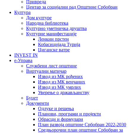
Привреда
Центар за социјални рад Општине Србобран
Култура
Дом културе
Народна библиотека
Културно уметничка друштва
Културне манифестације
Ленкин прстен
Кобасицијада Турија
Циганске ватре
INVEST IN
е-Управа
Службени лист општине
Виртуални матичар
Извод из МК рођених
Извод из МК венчаних
Извод из МК умрлих
Уверење о држављанству
Буџет
Документи
Одлуке и решења
Планови, програми и пројекти
Обрасци и формулари
План развоја општине Србобран 2022-2030
Средњорочни план општине Србобран за