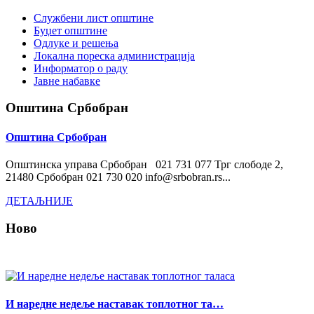
Службени лист општине
Буџет општине
Одлуке и решења
Локална пореска администрација
Информатор о раду
Јавне набавке
Општина Србобран
Општина Србобран
Општинска управа Србобран 021 731 077 Трг слободе 2,
21480 Србобран 021 730 020 info@srbobran.rs...
ДЕТАЉНИЈЕ
Ново
И наредне недеље наставак топлотног та…