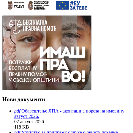
Нови документи
pdf
Обавештење ЛПА - аконтација пореза на имовину
август 2026.
07 август 2026
118 KB
pdf
Упутство за припрему одлуке о буџету локалне