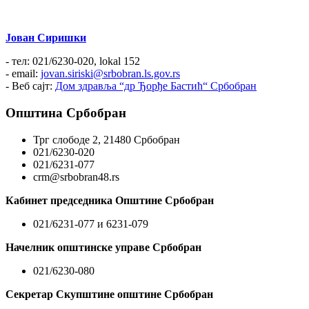
Јован Сиришки
- тел: 021/6230-020, lokal 152
- email:
jovan.siriski@srbobran.ls.gov.rs
- Веб сајт:
Дом здравља “др Ђорђе Бастић“ Србобран
Општина Србобран
Трг слободе 2, 21480 Србобран
021/6230-020
021/6231-077
crm@srbobran48.rs
Кабинет председника Општине Србобран
021/6231-077 и 6231-079
Начелник општинске управе Србобран
021/6230-080
Секретар Скупштине општине Србобран