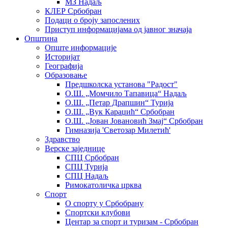
МЗ Надаљ
КЛЕР Србобран
Подаци о броју запослених
Приступ информацијама од јавног значаја
Општина
Опште информације
Историјат
Географија
Образовање
Предшколска установа "Радост"
О.Ш. „Момчило Тапавица“ Надаљ
О.Ш. „Петар Драпшин“ Турија
О.Ш. „Вук Караџић“ Србобран
О.Ш. „Јован Јовановић Змај“ Србобран
Гимназија 'Светозар Милетић'
Здравство
Верске заједнице
СПЦ Србобран
СПЦ Турија
СПЦ Надаљ
Римокатоличка црква
Спорт
О спорту у Србобрану
Спортски клубови
Центар за спорт и туризам - Србобран